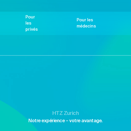
Pour
Pour les
les
médecins
privés
HTZ Zurich
Notre expérience – votre avantage.