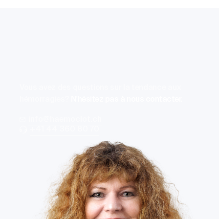
Vous avez des questions sur la tendance aux
hémorragies?
N'hésitez pas à nous contacter.
info@haemoclot.ch
+41 44 360 80 70