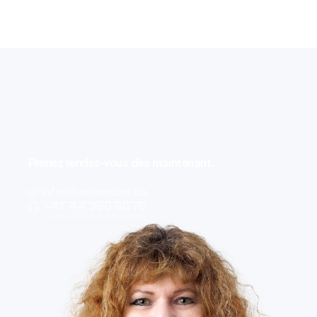
Prenez rendez-vous dès maintenant.
info@haemoclot.ch
+41 44 360 80 70